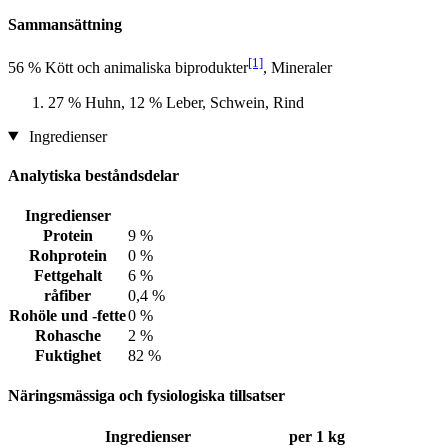
Sammansättning
[1]
56 % Kött och animaliska biprodukter
, Mineraler
27 % Huhn, 12 % Leber, Schwein, Rind
Ingredienser
Analytiska beståndsdelar
Ingredienser
Protein
9 %
Rohprotein
0 %
Fettgehalt
6 %
råfiber
0,4 %
Rohöle und -fette
0 %
Rohasche
2 %
Fuktighet
82 %
Näringsmässiga och fysiologiska tillsatser
Ingredienser
per 1 kg