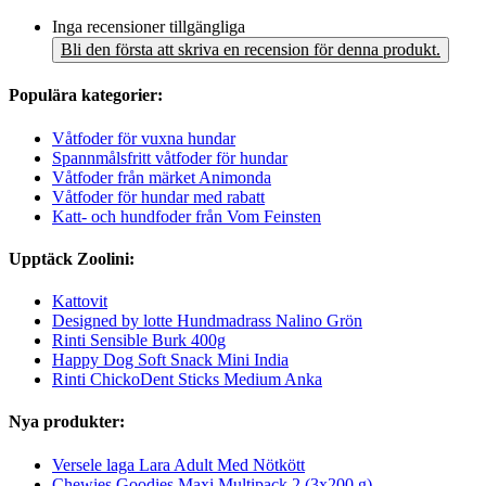
Inga recensioner tillgängliga
Bli den första att skriva en recension för denna produkt.
Populära kategorier:
Våtfoder för vuxna hundar
Spannmålsfritt våtfoder för hundar
Våtfoder från märket Animonda
Våtfoder för hundar med rabatt
Katt- och hundfoder från Vom Feinsten
Upptäck Zoolini:
Kattovit
Designed by lotte Hundmadrass Nalino Grön
Rinti Sensible Burk 400g
Happy Dog Soft Snack Mini India
Rinti ChickoDent Sticks Medium Anka
Nya produkter:
Versele laga Lara Adult Med Nötkött
Chewies Goodies Maxi Multipack 2 (3x200 g)