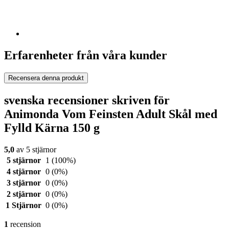
Erfarenheter från våra kunder
Recensera denna produkt
svenska recensioner skriven för
Animonda Vom Feinsten Adult Skål med
Fylld Kärna 150 g
5,0
av 5 stjärnor
5 stjärnor
1
(100%)
4 stjärnor
0
(0%)
3 stjärnor
0
(0%)
2 stjärnor
0
(0%)
1 Stjärnor
0
(0%)
1
recension