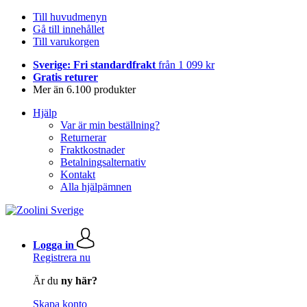
Till huvudmenyn
Gå till innehållet
Till varukorgen
Sverige: Fri standardfrakt
från 1 099 kr
Gratis returer
Mer än 6.100 produkter
Hjälp
Var är min beställning?
Returnerar
Fraktkostnader
Betalningsalternativ
Kontakt
Alla hjälpämnen
Logga in
Registrera nu
Är du
ny här?
Skapa konto