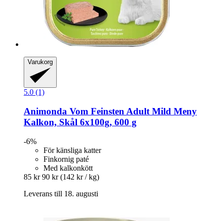
Varukorg
5.0 (1)
Animonda
Vom Feinsten Adult Mild Meny
Kalkon, Skål 6x100g, 600 g
-6%
För känsliga katter
Finkornig paté
Med kalkonkött
85 kr
90 kr
(142 kr / kg)
Leverans till 18. augusti