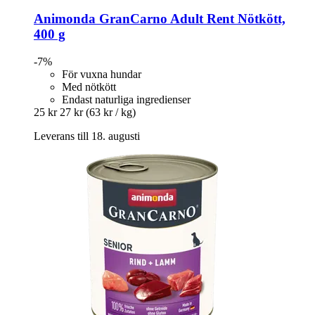
Animonda
GranCarno Adult Rent Nötkött,
400 g
-7%
För vuxna hundar
Med nötkött
Endast naturliga ingredienser
25 kr
27 kr
(63 kr / kg)
Leverans till 18. augusti