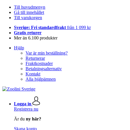
Till huvudmenyn
Gå till innehållet
Till varukorgen
Sverige: Fri standardfrakt
från 1 099 kr
Gratis returer
Mer än 6.100 produkter
Hjälp
Var är min beställning?
Returnerar
Fraktkostnader
Betalningsalternativ
Kontakt
Alla hjälpämnen
Logga in
Registrera nu
Är du
ny här?
Skapa konto