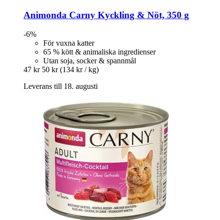
Animonda
Carny Kyckling & Nöt, 350 g
-6%
För vuxna katter
65 % kött & animaliska ingredienser
Utan soja, socker & spannmål
47 kr
50 kr
(134 kr / kg)
Leverans till 18. augusti