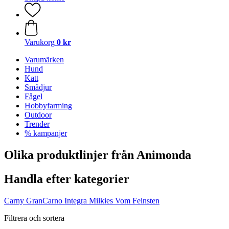
Varukorg
0 kr
Varumärken
Hund
Katt
Smådjur
Fågel
Hobbyfarming
Outdoor
Trender
% kampanjer
Olika produktlinjer från Animonda
Handla efter kategorier
Carny
GranCarno
Integra
Milkies
Vom Feinsten
Filtrera och sortera