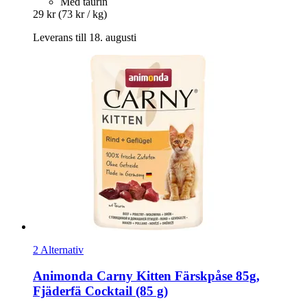
Med taurin
29 kr
(73 kr / kg)
Leverans till 18. augusti
2 Alternativ
Animonda
Carny Kitten Färskpåse 85g,
Fjäderfä Cocktail (85 g)