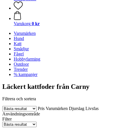
Varukorg
0 kr
Varumärken
Hund
Katt
Smådjur
Fågel
Hobbyfarming
Outdoor
Trender
% kampanjer
Läckert kattfoder från Carny
Filtrera och sortera
Pris
Varumärken
Djurslag
Livsfas
Användningsområde
Filter