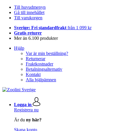
Till huvudmenyn
Gå till innehållet
Till varukorgen
Sverige: Fri standardfrakt
från 1 099 kr
Gratis returer
Mer än 6.100 produkter
Hjälp
Var är min beställning?
Returnerar
Fraktkostnader
Betalningsalternativ
Kontakt
Alla hjälpämnen
Logga in
Registrera nu
Är du
ny här?
Skapa konto