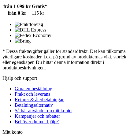
från 1 099 kr
Gratis*
från 0 kr
115 kr
* Dessa fraktavgifter gäller för standardfrakt. Det kan tillkomma
ytterligare kostnader, t.ex. på grund av produkternas vikt, storlek
eller egenskaper. Du hittar denna information direkt i
produktbeskrivningen.
Hjälp och support
Göra en beställning
Frakt och leverans
Returer & återbetalningar
Betalningsalternativ
Så här använder du ditt konto
Kampanjer och rabatter
Behöver du mer hjälp?
Mitt konto