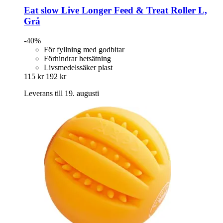
Eat slow
Live Longer Feed & Treat Roller L,
Grå
-40%
För fyllning med godbitar
Förhindrar hetsätning
Livsmedelssäker plast
115 kr
192 kr
Leverans till 19. augusti