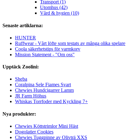
Transport (1)
Utomhus (42)
Vård & hygien (10)
Senaste artiklarna:
HUNTER
Ruffwear - Vårt löfte som testats av många olika spelare
Coola säkerhetstips för varmkorv
Mission Statement - "Om oss"
Upptäck Zoolini:
Sheba
Coralpina Sele Fiames Svart
Chewies Hundcigarrer Lamm
JR Farm Höhus
Whiskas Torrfoder med Kyckling 7+
Nya produkter:
Chewies Köttstrimlor Mini Häst
Dogolatier Cookies
Chewies Tuggpinne av Olivträ XXS