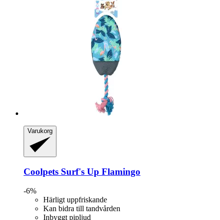
Varukorg
Coolpets
Surf's Up Flamingo
-6%
Härligt uppfriskande
Kan bidra till tandvården
Inbyggt pipljud