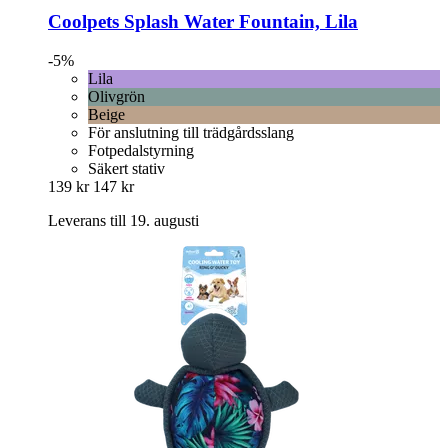
Coolpets
Splash Water Fountain, Lila
-5%
Lila
Olivgrön
Beige
För anslutning till trädgårdsslang
Fotpedalstyrning
Säkert stativ
139 kr
147 kr
Leverans till 19. augusti