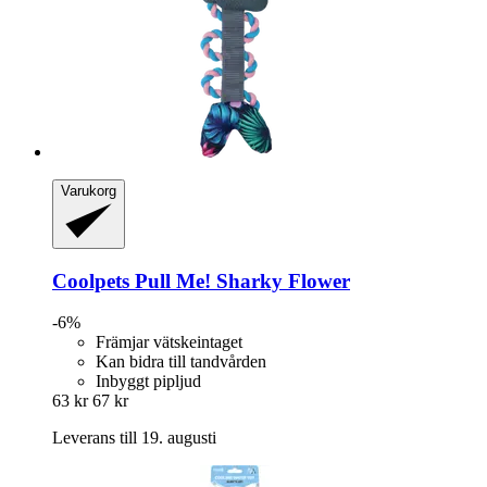
Varukorg
Coolpets
Pull Me! Sharky Flower
-6%
Främjar vätskeintaget
Kan bidra till tandvården
Inbyggt pipljud
63 kr
67 kr
Leverans till 19. augusti