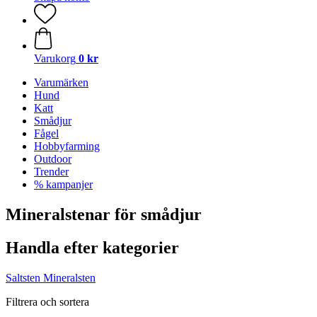
Varukorg
0 kr
Varumärken
Hund
Katt
Smådjur
Fågel
Hobbyfarming
Outdoor
Trender
% kampanjer
Mineralstenar för smådjur
Handla efter kategorier
Saltsten
Mineralsten
Filtrera och sortera