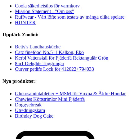
Coola säkerhetstips för varmkorv
Mission Statement - "Om oss"
Ruffwear - Vårt löfte som testats av många olika spelare
HUNTER
Upptäck Zoolini:
Betty's Landhausküche
Catz finefood No.511 Kalkon, Eko
Kerbl Vattenskål för Fjäderfä Rektangulär Grön
8in1 Delights Tugg­ringar
Curver petlife Lock för 412022+794033
Nya produkter:
Glukosamintabletter + MSM för Vuxna & Äldre Hundar
Chewies Köttstrimlor Mini Fjäderfä
Doggyebreak
Utredningskam
Birthday Dog Cake