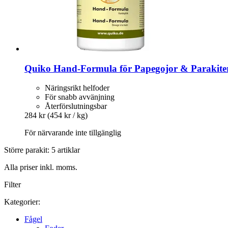
Quiko
Hand-​Formula för Papegojor & Parakiter
Näringsrikt helfoder
För snabb avvänjning
Återförslutningsbar
284 kr
(454 kr / kg)
För närvarande inte tillgänglig
Större parakit: 5 artiklar
Alla priser inkl. moms.
Filter
Kategorier:
Fågel