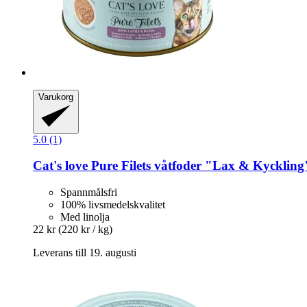
Varukorg
5.0 (1)
Cat's love
Pure Filets våtfoder "Lax & Kyckling
Spannmålsfri
100% livsmedelskvalitet
Med linolja
22 kr
(220 kr / kg)
Leverans till 19. augusti